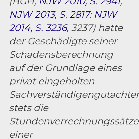
(BGH,
NJW 2010, S. 2941
;
NJW 2013, S. 2817
;
NJW
2014, S. 3236
, 3237) hatte
der Geschädigte seiner
Schadensberechnung
auf der Grundlage eines
privat eingeholten
Sachverständigengutachte
stets die
Stundenverrechnungssätze
einer