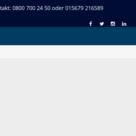
takt: 0800 700 24 50 oder 015679 216589
t zur fristlosen