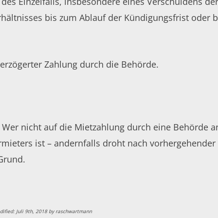
des Einzelfalls, insbesondere eines Verschuldens de
rhältnisses bis zum Ablauf der Kündigungsfrist oder 
verzögerter Zahlung durch die
Behörde
.
r: Wer nicht auf die Mietzahlung durch eine Behörde a
rmieters ist – andernfalls droht nach vorhergehende
 Grund.
dified:
Juli 9th, 2018
by
raschwartmann