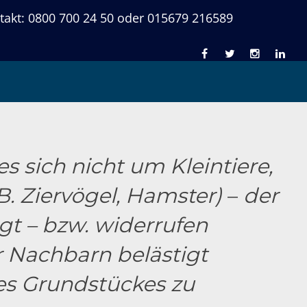
takt: 0800 700 24 50 oder 015679 216589
len
s sich nicht um Kleintiere,
B. Ziervögel, Hamster)
–
der
t – bzw. widerrufen
 Nachbarn belästigt
es Grundstückes zu